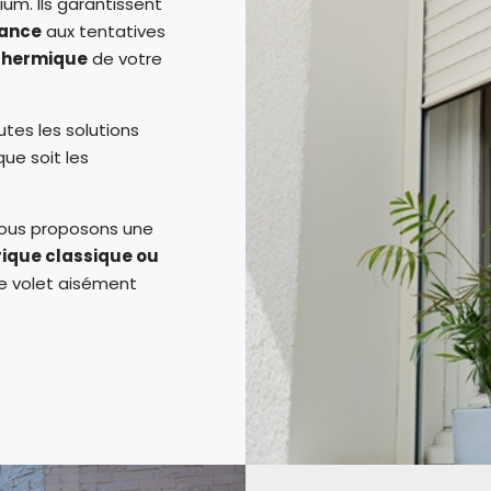
um. Ils garantissent
tance
aux tentatives
 thermique
de votre
utes les solutions
ue soit les
vous proposons une
ique classique ou
re volet aisément