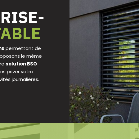
RISE-
TABLE
ns
permettant de
s proposons le même
tre
solution BSO
ans priver votre
ités journalières.