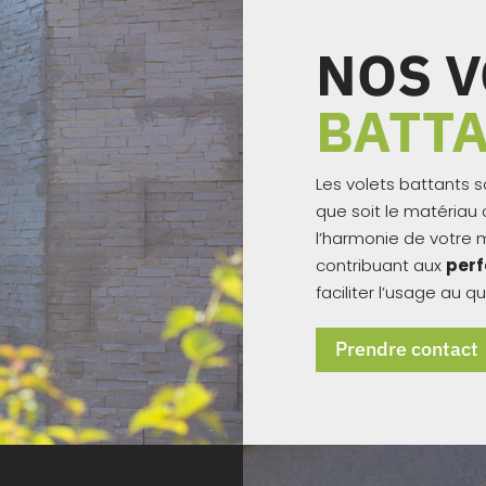
NOS V
BATT
Les volets battants 
que soit le matériau 
l’harmonie de votre m
contribuant aux
per
faciliter l’usage au
Prendre contact