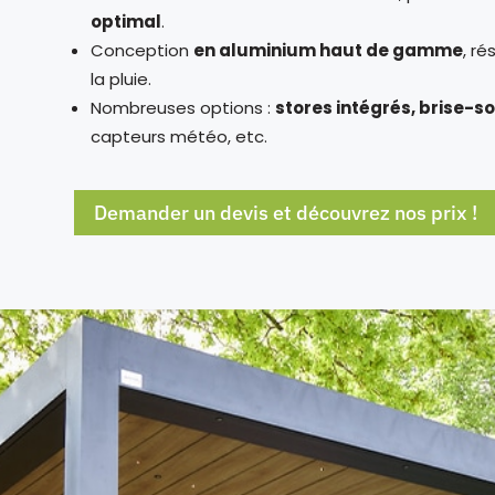
optimal
.
Conception
en aluminium haut de gamme
, ré
la pluie.
Nombreuses options :
stores intégrés, brise-so
capteurs météo, etc.
Demander un devis et découvrez nos prix !