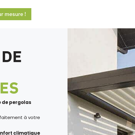
ur mesure !
 DE
ES
de pergolas
arfaitement à votre
nfort climatique