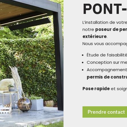
PONT
L’installation de votr
notre
poseur de per
extérieure
.
Nous vous accompag
Étude de faisabilit
Conception sur m
Accompagnement 
permis de constr
Pose rapide
et soig
Prendre contact