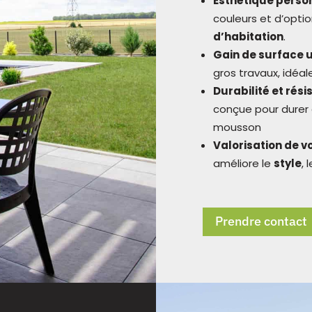
Esthétique perso
couleurs et d’opti
d’habitation
.
Gain de surface u
gros travaux, idéal
Durabilité et rés
conçue pour durer 
mousson
Valorisation de v
améliore le
style
, 
Prendre contact