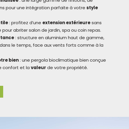
nnalisée
: une large gamme de finitions, de
ons pour une intégration parfaite à votre
style
tile
: profitez d’une
extension extérieure
sans
e pour abriter salon de jardin, spa ou coin repas.
istance
: structure en aluminium haut de gamme,
dans le temps, face aux vents forts comme à la
otre bien
: une pergola bioclimatique bien conçue
le confort et la
valeur
de votre propriété.