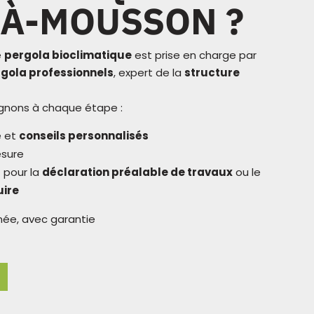
-À-MOUSSON ?
e
pergola bioclimatique
est prise en charge par
gola professionnels
, expert de la
structure
nons à chaque étape :
é et
conseils personnalisés
esure
pour la
déclaration préalable de travaux
ou le
uire
née, avec garantie